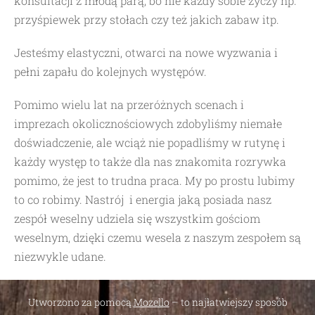
konsultacji z młodą parą, bo nie każdy sobie życzy np.
przyśpiewek przy stołach czy też jakich zabaw itp.
Jesteśmy elastyczni, otwarci na nowe wyzwania i
pełni zapału do kolejnych występów.
Pomimo wielu lat na przeróżnych scenach i
imprezach okolicznościowych zdobyliśmy niemałe
doświadczenie, ale wciąż nie popadliśmy w rutynę i
każdy występ to także dla nas znakomita rozrywka
pomimo, że jest to trudna praca. My po prostu lubimy
to co robimy. Nastrój i energia jaką posiada nasz
zespół weselny udziela się wszystkim gościom
weselnym, dzięki czemu wesela z naszym zespołem są
niezwykle udane.
Utworzono za pomocą
Mozello
– to najłatwiejszy sposób